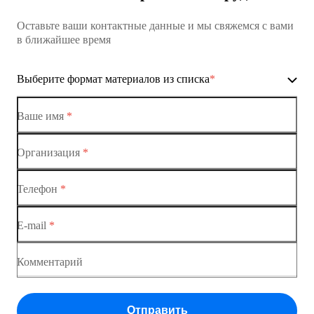
Коммутатор доступа MES1428
Оставьте ваши контактные данные и мы свяжемся с вами
Коммутатор доступа MES1428
в ближайшее время
Ethernet-коммутаторы
Выберите формат материалов из списка
*
Коммутаторы доступа
Коммутатор доступа MES1428-01
Ваше имя
*
Коммутатор доступа MES1428-02
Организация
*
Ethernet-коммутаторы
Коммутатор доступа MES1428-03
Телефон
*
Коммутаторы доступа
Коммутатор доступа MES1428-04
E-mail
*
Коммутатор доступа MES1428
Коммутатор доступа MES1428
Комментарий
Коммутатор доступа MES1428
Отправить