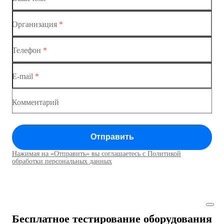
Коммутатор доступа MES1428-02
Организация
*
Ethernet-коммутаторы
Коммутатор доступа MES1428-03
Телефон
*
Коммутаторы доступа
Коммутатор доступа MES1428-04
E-mail
*
Коммутатор доступа MES1428
Коммутатор доступа MES1428
Комментарий
Коммутатор доступа MES1428
Отправить
Коммутатор доступа MES1428
Нажимая на «Отправить» вы соглашаетесь с Политикой
Коммутаторы доступа01
обработки персональных данных
Коммутатор доступа MES1428
Коммутатор доступа MES1428
Бесплатное тестирование оборудования