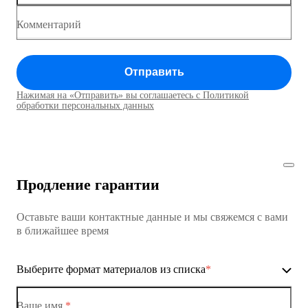
Коммутатор доступа MES1428
Комментарий
Коммутатор доступа MES1428
Отправить
Коммутатор доступа MES1428
Нажимая на «Отправить» вы соглашаетесь с Политикой
Коммутаторы доступа01
обработки персональных данных
Коммутатор доступа MES1428
Коммутатор доступа MES1428
Продление гарантии
Коммутатор доступа MES1428
Оставьте ваши контактные данные и мы свяжемся с вами
Коммутатор доступа MES1428
в ближайшее время
Ethernet-коммутаторы
Выберите формат материалов из списка
*
Коммутаторы доступа
Коммутатор доступа MES1428-01
Ваше имя
*