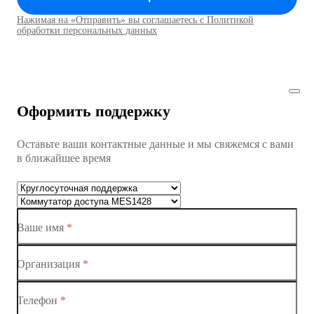
Коммутатор доступа MES1428
Нажимая на «Отправить» вы соглашаетесь с Политикой
Коммутаторы доступа01
обработки персональных данных
Коммутатор доступа MES1428
Коммутатор доступа MES1428
Оформить поддержку
Коммутатор доступа MES1428
Оставьте ваши контактные данные и мы свяжемся с вами
Коммутатор доступа MES1428
в ближайшее время
Ethernet-коммутаторы
Коммутаторы доступа
Ваше имя
*
Коммутатор доступа MES1428-01
Коммутатор доступа MES1428-02
Организация
*
Коммутатор доступа MES1428-03
Телефон
*