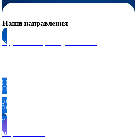
Наши направления
Крупнейшее производство в СНГ
Полный цикл производства телеком-оборудования - от
проектирования до выпуска готовых устройств на рынок
Разработка ПО