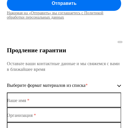
Отправить
Коммутатор доступа MES1428
Нажимая на «Отправить» вы соглашаетесь с Политикой
Коммутаторы доступа01
обработки персональных данных
Коммутатор доступа MES1428
Коммутатор доступа MES1428
Продление гарантии
Коммутатор доступа MES1428
Оставьте ваши контактные данные и мы свяжемся с вами
Коммутатор доступа MES1428
в ближайшее время
Ethernet-коммутаторы
Выберите формат материалов из списка
*
Коммутаторы доступа
Коммутатор доступа MES1428-01
Ваше имя
*
Коммутатор доступа MES1428-02
Организация
*
Ethernet-коммутаторы
Коммутатор доступа MES1428-03