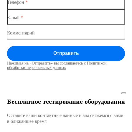
Телефон
*
Коммутаторы доступа
Коммутатор доступа MES1428-04
E-mail
*
Коммутатор доступа MES1428
Коммутатор доступа MES1428
Комментарий
Коммутатор доступа MES1428
Отправить
Коммутатор доступа MES1428
Нажимая на «Отправить» вы соглашаетесь с Политикой
Коммутаторы доступа01
обработки персональных данных
Коммутатор доступа MES1428
Коммутатор доступа MES1428
Бесплатное тестирование оборудования
Коммутатор доступа MES1428
Оставьте ваши контактные данные и мы свяжемся с вами
Коммутатор доступа MES1428
в ближайшее время
Ethernet-коммутаторы