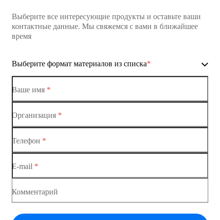
Выберите все интересующие продукты и оставьте ваши
контактные данные. Мы свяжемся с вами в ближайшее
время
Выберите формат материалов из списка
*
Ваше имя
*
Организация
*
Ethernet-коммутаторы
Телефон
*
Коммутаторы доступа
E-mail
*
Коммутатор доступа MES1428
Коммутатор доступа MES1428
Комментарий
Коммутатор доступа MES1428