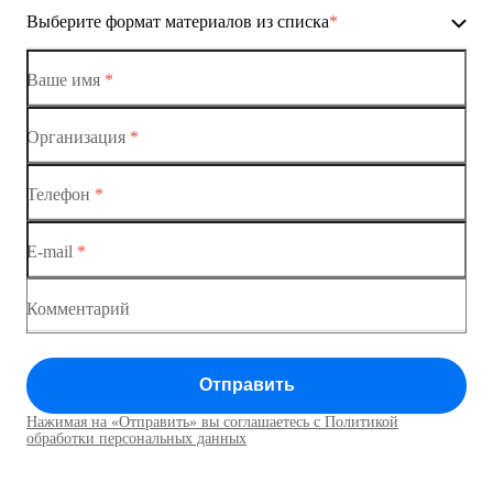
Выберите формат материалов из списка
*
Коммутаторы доступа
Коммутатор доступа MES1428-01
Ваше имя
*
Коммутатор доступа MES1428-02
Организация
*
Ethernet-коммутаторы
Коммутатор доступа MES1428-03
Телефон
*
Коммутаторы доступа
Коммутатор доступа MES1428-04
E-mail
*
Коммутатор доступа MES1428
Коммутатор доступа MES1428
Комментарий
Коммутатор доступа MES1428
Отправить
Коммутатор доступа MES1428
Нажимая на «Отправить» вы соглашаетесь с Политикой
Коммутаторы доступа01
обработки персональных данных
Коммутатор доступа MES1428