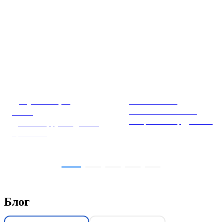
Документация
База знаний
и ПО
Полезные статьи по
настройке оборудования
Даташиты, руководства и
прошивки
Блог