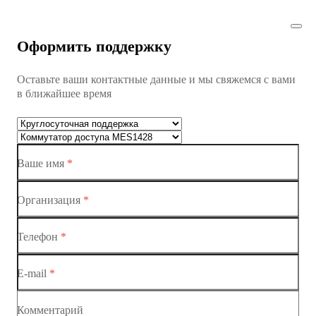
Коммутатор доступа MES1428
Оформить поддержку
Коммутатор доступа MES1428
Оставьте ваши контактные данные и мы свяжемся с вами
Коммутатор доступа MES1428
в ближайшее время
Ethernet-коммутаторы
Коммутаторы доступа
Ваше имя
*
Коммутатор доступа MES1428-01
Коммутатор доступа MES1428-02
Организация
*
Коммутатор доступа MES1428-03
Телефон
*
Коммутатор доступа MES1428-04
E-mail
*
Комментарий