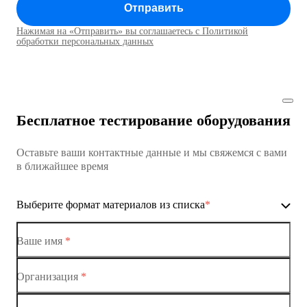
Отправить
Коммутатор доступа MES1428
Нажимая на «Отправить» вы соглашаетесь с Политикой
Коммутаторы доступа01
обработки персональных данных
Коммутатор доступа MES1428
Коммутатор доступа MES1428
Бесплатное тестирование оборудования
Коммутатор доступа MES1428
Оставьте ваши контактные данные и мы свяжемся с вами
Коммутатор доступа MES1428
в ближайшее время
Ethernet-коммутаторы
Выберите формат материалов из списка
*
Коммутаторы доступа
Коммутатор доступа MES1428-01
Ваше имя
*
Коммутатор доступа MES1428-02
Организация
*
Ethernet-коммутаторы
Коммутатор доступа MES1428-03