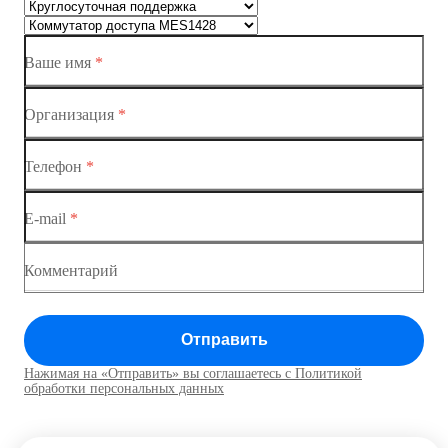
Коммутаторы доступа
Ваше имя
*
Коммутатор доступа MES1428-01
Коммутатор доступа MES1428-02
Организация
*
Коммутатор доступа MES1428-03
Телефон
*
Коммутатор доступа MES1428-04
E-mail
*
Комментарий
Отправить
Нажимая на «Отправить» вы соглашаетесь с Политикой
обработки персональных данных