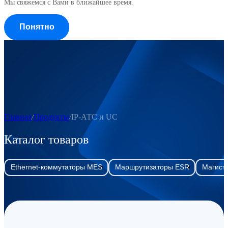
Мы свяжемся с Вами в ближайшее время.
Понятно
Главная
Продукты
IP-АТС и UC
Каталог товаров
Ethernet-коммутаторы MES
Маршрутизаторы ESR
Магист