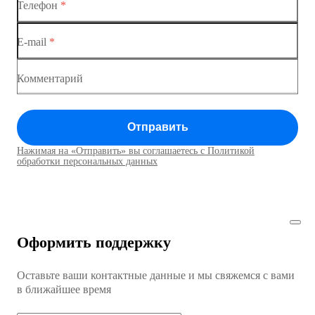
Телефон
*
Коммутаторы доступа
Коммутатор доступа MES1428-04
E-mail
*
Коммутатор доступа MES1428
Коммутатор доступа MES1428
Комментарий
Коммутатор доступа MES1428
Отправить
Коммутатор доступа MES1428
Нажимая на «Отправить» вы соглашаетесь с Политикой
Коммутаторы доступа01
обработки персональных данных
Коммутатор доступа MES1428
Коммутатор доступа MES1428
Оформить поддержку
Коммутатор доступа MES1428
Оставьте ваши контактные данные и мы свяжемся с вами
Коммутатор доступа MES1428
в ближайшее время
Ethernet-коммутаторы