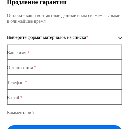
Продление гарантии
Коммутатор доступа MES1428
Оставьте ваши контактные данные и мы свяжемся с вами
Коммутатор доступа MES1428
в ближайшее время
Ethernet-коммутаторы
Выберите формат материалов из списка
*
Коммутаторы доступа
Коммутатор доступа MES1428-01
Ваше имя
*
Коммутатор доступа MES1428-02
Организация
*
Ethernet-коммутаторы
Коммутатор доступа MES1428-03
Телефон
*
Коммутаторы доступа
Коммутатор доступа MES1428-04
E-mail
*
Коммутатор доступа MES1428
Коммутатор доступа MES1428
Комментарий
Коммутатор доступа MES1428