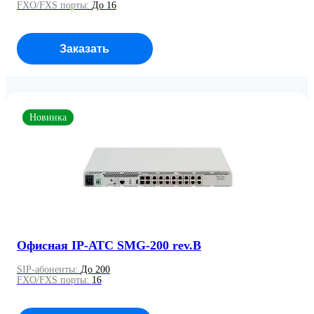
FXO/FXS порты:
До 16
Заказать
Новинка
Офисная IP-АТС SMG-200 rev.B
SIP-абоненты:
До 200
FXO/FXS порты:
16