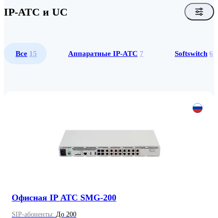
IP-АТС и UC
Все
15
Аппаратные IP-ATC
7
Softswitch
6
Офисная IP АТС SMG-200
SIP-абоненты:
До 200