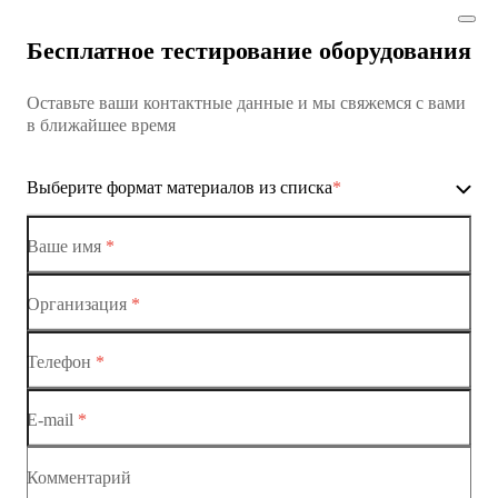
Коммутатор доступа MES1428
Бесплатное тестирование оборудования
Коммутатор доступа MES1428
Оставьте ваши контактные данные и мы свяжемся с вами
Коммутатор доступа MES1428
в ближайшее время
Ethernet-коммутаторы
Выберите формат материалов из списка
*
Коммутаторы доступа
Коммутатор доступа MES1428-01
Ваше имя
*
Коммутатор доступа MES1428-02
Организация
*
Ethernet-коммутаторы
Коммутатор доступа MES1428-03
Телефон
*
Коммутаторы доступа
Коммутатор доступа MES1428-04
E-mail
*
Коммутатор доступа MES1428
Коммутатор доступа MES1428
Комментарий