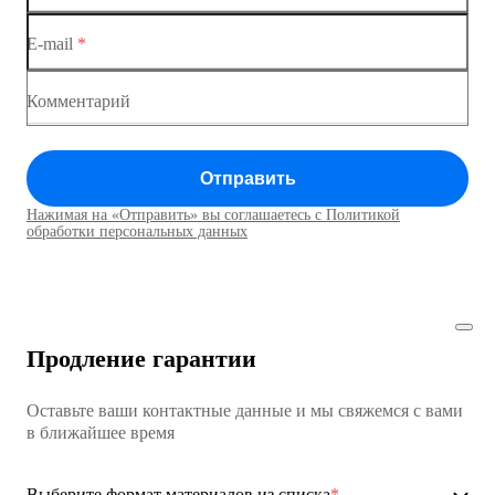
Коммутаторы доступа
E-mail
*
Коммутатор доступа MES1428
Коммутатор доступа MES1428
Комментарий
Коммутатор доступа MES1428
Отправить
Коммутатор доступа MES1428
Нажимая на «Отправить» вы соглашаетесь с Политикой
Коммутаторы доступа01
обработки персональных данных
Коммутатор доступа MES1428
Коммутатор доступа MES1428
Продление гарантии
Коммутатор доступа MES1428
Оставьте ваши контактные данные и мы свяжемся с вами
Коммутатор доступа MES1428
в ближайшее время
Ethernet-коммутаторы
Выберите формат материалов из списка
*