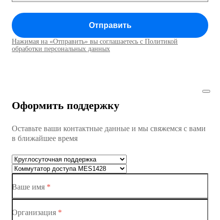
Коммутатор доступа MES1428
Отправить
Коммутатор доступа MES1428
Нажимая на «Отправить» вы соглашаетесь с Политикой
Коммутаторы доступа01
обработки персональных данных
Коммутатор доступа MES1428
Коммутатор доступа MES1428
Оформить поддержку
Коммутатор доступа MES1428
Оставьте ваши контактные данные и мы свяжемся с вами
Коммутатор доступа MES1428
в ближайшее время
Ethernet-коммутаторы
Коммутаторы доступа
Ваше имя
*
Коммутатор доступа MES1428-01
Коммутатор доступа MES1428-02
Организация
*