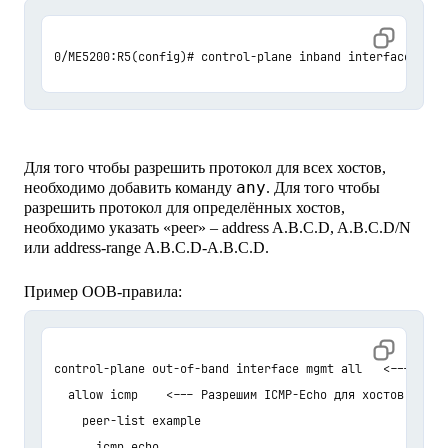
0/ME5200:R5(config)# control-plane inband interface all 
Для того чтобы разрешить протокол для всех хостов,
any
необходимо добавить команду
. Для того чтобы
разрешить протокол для определённых хостов,
необходимо указать «peer» – address A.B.C.D, A.B.C.D/N
или address-range A.B.C.D-A.B.C.D.
Пример OOB-правила:
control-plane out-of-band interface mgmt all   <--- Прав
  allow icmp    <--- Разрешим ICMP-Echo для хостов 192.1
    peer-list example

      icmp echo
