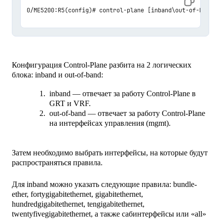
0/ME5200:R5(config)# control-plane [inband\out-of-band]
Конфигурация Control-Plane разбита на 2 логических
блока: inband и out-of-band:
inband — отвечает за работу Control-Plane в
GRT и VRF.
out-of-band — отвечает за работу Control-Plane
на интерфейсах управления (mgmt).
Затем необходимо выбрать интерфейсы, на которые будут
распространяться правила.
Для inband можно указать cледующие правила: bundle-
ether, fortygigabitethernet, gigabitethernet,
hundredgigabitethernet, tengigabitethernet,
twentyfivegigabitethernet, а также сабинтерфейсы или «all»