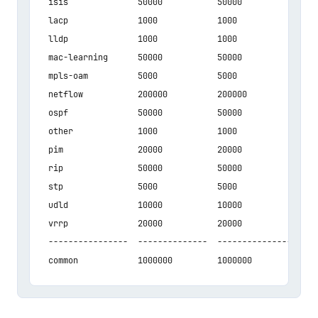
  isis              50000           50000              5
  lacp              1000            1000               1
  lldp              1000            1000               1
  mac-learning      50000           50000              5
  mpls-oam          5000            5000               5
  netflow           200000          200000             2
  ospf              50000           50000              5
  other             1000            1000               1
  pim               20000           20000              2
  rip               50000           50000              5
  stp               5000            5000               5
  udld              10000           10000              1
  vrrp              20000           20000              2
  ----------------  --------------  -----------------  -