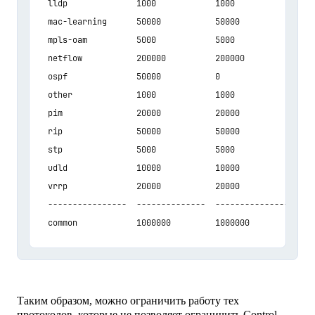
  lldp              1000            1000               1
  mac-learning      50000           50000              5
  mpls-oam          5000            5000               5
  netflow           200000          200000             2
  ospf              50000           0                  0
  other             1000            1000               1
  pim               20000           20000              2
  rip               50000           50000              5
  stp               5000            5000               5
  udld              10000           10000              1
  vrrp              20000           20000              2
  ----------------  --------------  -----------------  -
Таким образом, можно ограничить работу тех
протоколов, которые не позволяет ограничить Control-