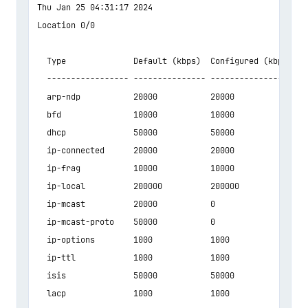
Thu Jan 25 04:31:17 2024

Location 0/0

  Type              Default (kbps)  Configured (kbps)  H
  ----------------- --------------- ------------------ -
  arp-ndp           20000           20000              2
  bfd               10000           10000              1
  dhcp              50000           50000              5
  ip-connected      20000           20000              2
  ip-frag           10000           10000              1
  ip-local          200000          200000             2
  ip-mcast          20000           0                  0
  ip-mcast-proto    50000           0                  0
  ip-options        1000            1000               1
  ip-ttl            1000            1000               1
  isis              50000           50000              5
  lacp              1000            1000               1