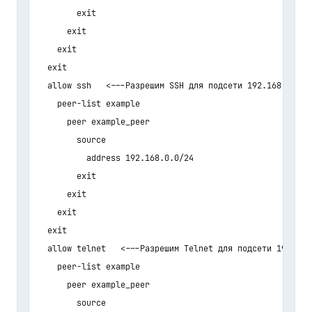
        exit

      exit

    exit

  exit

  allow ssh   <---Разрешим SSH для подсети 192.168.0.0/24
    peer-list example

      peer example_peer

        source

          address 192.168.0.0/24

        exit

      exit

    exit

  exit

  allow telnet   <---Разрешим Telnet для подсети 192.168.
    peer-list example

      peer example_peer

        source
