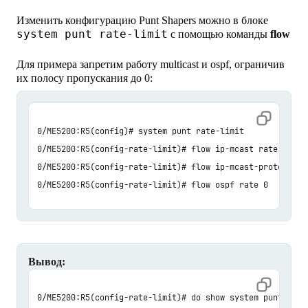
Изменить конфигурацию Punt Shapers можно в блоке
system punt rate-limit
с помощью команды
flow
Для примера запретим работу multicast и ospf, ограничив
их полосу пропускания до 0:
0/ME5200:R5(config)# system punt rate-limit

0/ME5200:R5(config-rate-limit)# flow ip-mcast rate 0

0/ME5200:R5(config-rate-limit)# flow ip-mcast-proto rate 
0/ME5200:R5(config-rate-limit)# flow ospf rate 0
Вывод:
0/ME5200:R5(config-rate-limit)# do show system punt shape