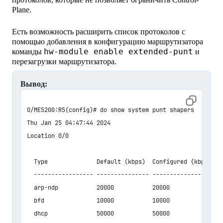
Plane.
Есть возможность расширить список протоколов с
помощью добавления в конфигурацию маршрутизатора
hw-module enable extended-punt
команды
и
перезагрузки маршрутизатора.
Вывод:
0/ME5200:R5(config)# do show system punt shapers 

Thu Jan 25 04:47:44 2024

Location 0/0

  Type              Default (kbps)  Configured (kbps)  H
  ----------------- --------------- ------------------ -
  arp-ndp           20000           20000              2
  bfd               10000           10000              1
  dhcp              50000           50000              5