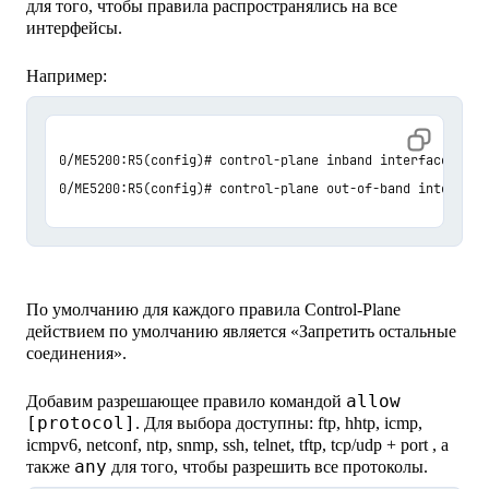
для того, чтобы правила распространялись на все
интерфейсы.
Например:
0/ME5200:R5(config)# control-plane inband interface all

0/ME5200:R5(config)# control-plane out-of-band interface
По умолчанию для каждого правила Control-Plane
действием по умолчанию является «Запретить остальные
соединения».
allow
Добавим разрешающее правило командой
[protocol]
. Для выбора доступны: ftp, hhtp, icmp,
icmpv6, netconf, ntp, snmp, ssh, telnet, tftp, tcp/udp + port , а
any
также
для того, чтобы разрешить все протоколы.