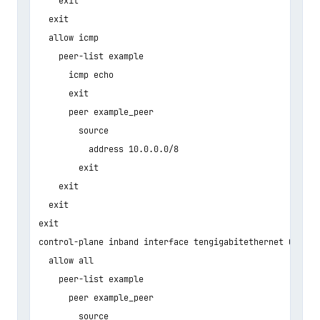
    exit

  exit

  allow icmp

    peer-list example

      icmp echo

      exit

      peer example_peer

        source

          address 10.0.0.0/8

        exit

    exit

  exit

exit

control-plane inband interface tengigabitethernet 0/0/1

  allow all

    peer-list example

      peer example_peer

        source
