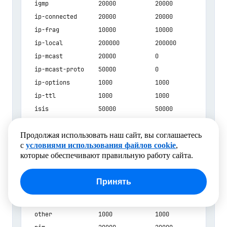
  igmp              20000           20000              2
  ip-connected      20000           20000              2
  ip-frag           10000           10000              1
  ip-local          200000          200000             2
  ip-mcast          20000           0                  0
  ip-mcast-proto    50000           0                  0
  ip-options        1000            1000               1
  ip-ttl            1000            1000               1
  isis              50000           50000              5
  lacp              1000            1000               1
Продолжая использовать наш сайт, вы соглашаетесь
  ldp               10000           10000              1
с
условиями использования файлов cookie
,
  lldp              1000            1000               1
которые обеспечивают правильную работу сайта.
  mac-learning      50000           50000              5
  mpls-oam          5000            5000               5
Принять
  netflow           200000          200000             2
В сравнении добавлено
0 товаров
  ospf              50000           0                  0
Очистить список
Сравнить
Развернуть
  other             1000            1000               1