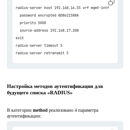
radius-server host 192.168.16.55 vrf mgmt-intf 

  password encrypted BD8621588A 

  priority 5000 

  source-address 192.168.17.208 

exit 

radius-server timeout 5 

radius-server retransmit 5
Настройка методов аутентификации для
будущего списка «RADIUS»
В категории
method
реализовано 4 параметра
аутентификации: