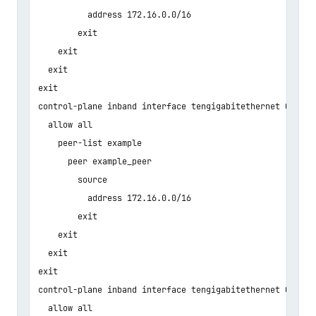
          address 172.16.0.0/16

        exit

    exit

  exit

exit

control-plane inband interface tengigabitethernet 0/0/2

  allow all

    peer-list example

      peer example_peer

        source

          address 172.16.0.0/16

        exit

    exit

  exit

exit

control-plane inband interface tengigabitethernet 0/0/3

  allow all
