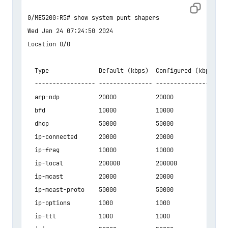
0/ME5200:R5# show system punt shapers 

Wed Jan 24 07:24:50 2024

Location 0/0

  Type              Default (kbps)  Configured (kbps)  H
  ----------------- --------------- ------------------ -
  arp-ndp           20000           20000              2
  bfd               10000           10000              1
  dhcp              50000           50000              5
  ip-connected      20000           20000              2
  ip-frag           10000           10000              1
  ip-local          200000          200000             2
  ip-mcast          20000           20000              2
  ip-mcast-proto    50000           50000              5
  ip-options        1000            1000               1
  ip-ttl            1000            1000               1