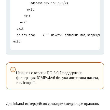
          address 192.168.1.0/24

        exit

      exit

    exit

  exit

  policy drop    <--- Пакеты, попавшие под запрещающее п
Начиная с версии ПО 3.9.7 поддержана
фильтрация ICMPv4/v6 без указания типа пакета,
т. е. icmp all.
Для inband-интерфейсов создадим следующее правило: