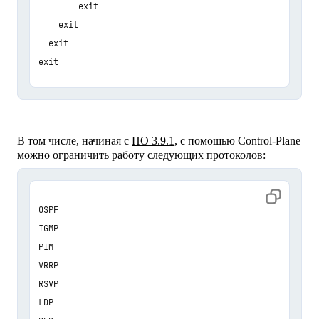
        exit

    exit

  exit

В том числе, начиная с
ПО 3.9.1,
с помощью Control-Plane
можно ограничить работу следующих протоколов:
OSPF

IGMP

PIM

VRRP

RSVP

LDP
