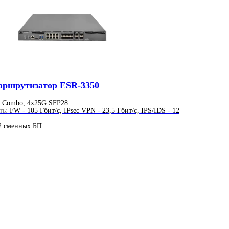
аршрутизатор ESR-3350
 Combo, 4x25G SFP28
ть:
FW - 105 Гбит/с, IPsec VPN - 23,5 Гбит/с, IPS/IDS - 12
2 сменных БП