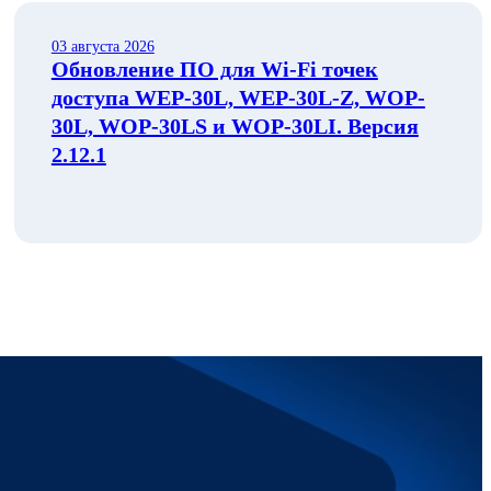
03 августа 2026
Обновление ПО для Wi-Fi точек
доступа WEP-30L, WEP-30L-Z, WOP-
30L, WOP-30LS и WOP-30LI. Версия
2.12.1