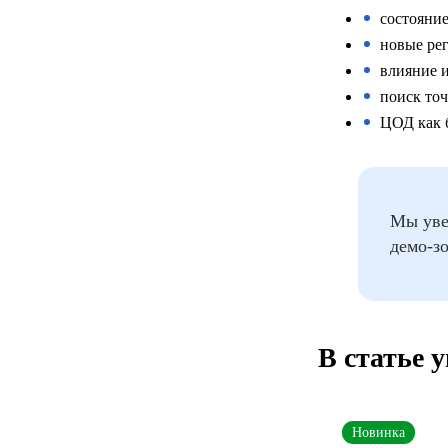
состояни
новые ре
влияние и
поиск то
ЦОД как 
Мы увер
демо-зо
В статье 
Новинка