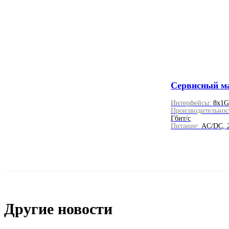
Сервисный м
Интерфейсы:
8x1G
Производительнос
Гбит/с
Питание:
AC/DC, 
Другие новости