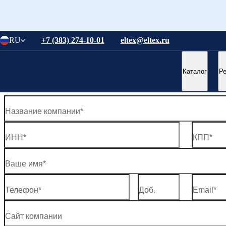
Понятно
RU
+7 (383) 274-10-01
eltex@eltex.ru
Понятно
Стать нашим партнером
Каталог
Р
Оставьте ваши контактные данные. Мы свяжемся с вами в бли