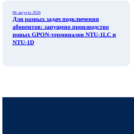
06 августа 2026
Для разных задач подключения
абонентов: запущено производство
новых GPON-терминалов NTU-1LC и
NTU-1D