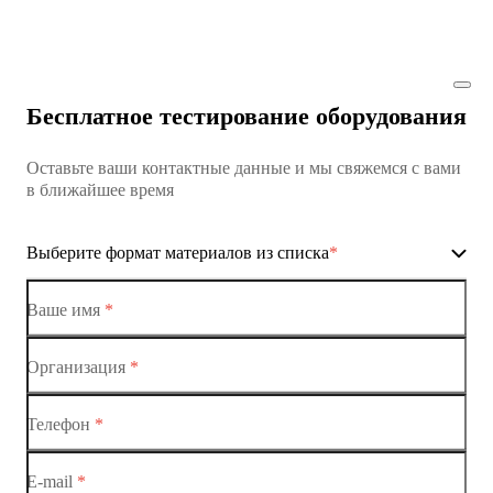
Коммутатор доступа MES1428
Коммутатор доступа MES1428
Бесплатное тестирование оборудования
Коммутатор доступа MES1428
Оставьте ваши контактные данные и мы свяжемся с вами
Коммутатор доступа MES1428
в ближайшее время
Ethernet-коммутаторы
Выберите формат материалов из списка
*
Коммутаторы доступа
Коммутатор доступа MES1428-01
Ваше имя
*
Коммутатор доступа MES1428-02
Организация
*
Ethernet-коммутаторы
Коммутатор доступа MES1428-03
Телефон
*
Коммутаторы доступа
Коммутатор доступа MES1428-04
E-mail
*
Коммутатор доступа MES1428