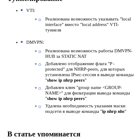
VTI:
Реализована возможность указывать "local
interface" вместо "local address" VTI-
туннеля
DMVPN:
Реализована возможность работы DMVPN-
HUB за STATIC NAT
Добавлено отображение флага "P -
protected" для NHRP-peers, для которых
установлена IPsec-сессия в выводе команды
"
show ip nhrp peers
"
Добавлен ключ "group name <GROUP-
NAME>" для фильтрации вывода команды
"
show ip nhrp peers
"
Удалена необходимость указания маски
подсети в выводе команды "
ip nhrp nhs
"
В статье упоминается