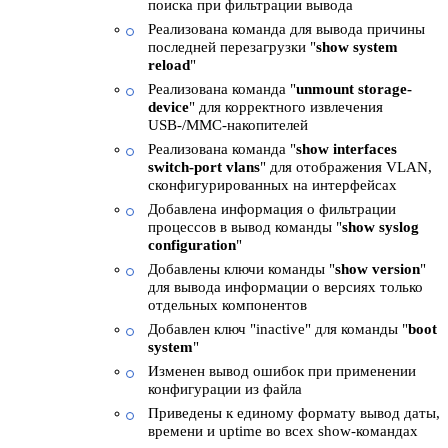
поиска при фильтрации вывода
Реализована команда для вывода причины
последней перезагрузки "
show system
reload
"
Реализована команда "
unmount storage-
device
" для корректного извлечения
USB-/MMC-накопителей
Реализована команда "
show interfaces
switch-port vlans
" для отображения VLAN,
сконфигурированных на интерфейсах
Добавлена информация о фильтрации
процессов в вывод команды "
show syslog
configuration
"
Добавлены ключи команды "
show version
"
для вывода информации о версиях только
отдельных компонентов
Добавлен ключ "inactive" для команды "
boot
system
"
Изменен вывод ошибок при применении
конфигурации из файла
Приведены к единому формату вывод даты,
времени и uptime во всех show-командах