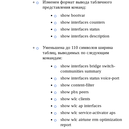
Изменен формат вывода табличного
представления команд:
show bootvar
show interfaces counters
show interfaces status
show interfaces description
Уменьшена до 110 символов ширина
таблиц, выводимых по следующим
командам:
show interfaces bridge switch-
communities summary
show interfaces status voice-port
show content-filter
show pbx peers
show wlc clients
show wlc ap interfaces
show wlc service-activator aps
show wlc airtune rrm optimization
report