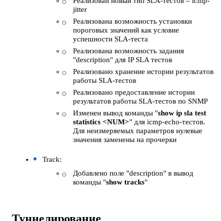
Реализован новый тип SLA-тестов – icmp-
jitter
Реализована возможность установки
пороговых значений как условие
успешности SLA-теста
Реализована возможность задания
"description" для IP SLA тестов
Реализовано хранение истории результатов
работы SLA-тестов
Реализовано предоставление истории
результатов работы SLA-тестов по SNMP
Изменен вывод команды "
show ip sla test
statistics <NUM>
" для icmp-echo-тестов.
Для неизмеряемых параметров нулевые
значения заменены на прочерки
Track:
Добавлено поле "description" в вывод
команды "
show tracks
"
Туннелирование