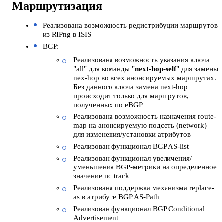
Маршрутизация
Реализована возможность редистрибуции маршрутов
из RIPng в ISIS
BGP:
Реализована возможность указания ключа
"all" для команды "
next-hop-self
" для замены
nex-hop во всех анонсируемых маршрутах.
Без данного ключа замена next-hop
происходит только для маршрутов,
полученных по eBGP
Реализована возможность назначения route-
map на анонсируемую подсеть (network)
для изменения/установки атрибутов
Реализован функционал BGP AS-list
Реализован функционал увеличения/
уменьшения BGP-метрики на определенное
значение по track
Реализована поддержка механизма replace-
as в атрибуте BGP AS-Path
Реализован функционал BGP Conditional
Advertisement