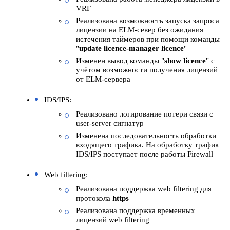
VRF
Реализована возможность запуска запроса
лицензии на ELM-север без ожидания
истечения таймеров при помощи команды
"
update licence-manager licence
"
Изменен вывод команды "
show licence
" с
учётом возможности получения лицензий
от ELM-сервера
IDS/IPS:
Реализовано логирование потери связи с
user-server сигнатур
Изменена последовательность обработки
входящего трафика. На обработку трафик
IDS/IPS поступает после работы Firewall
Web filtering:
Реализована поддержка web filtering для
протокола
https
Реализована поддержка временных
лицензий web filtering