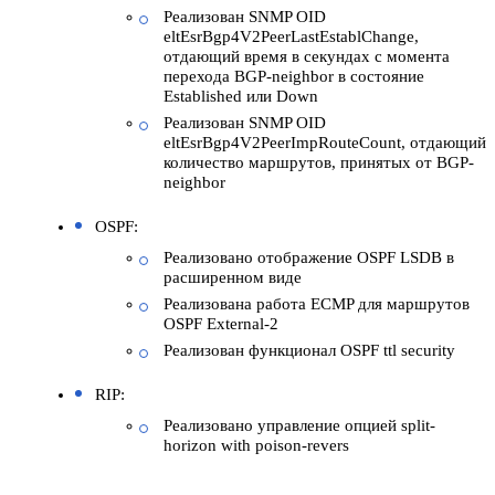
Реализован SNMP OID
eltEsrBgp4V2PeerLastEstablChange,
отдающий время в секундах с момента
перехода BGP-neighbor в состояние
Established или Down
Реализован SNMP OID
eltEsrBgp4V2PeerImpRouteCount, отдающий
количество маршрутов, принятых от BGP-
neighbor
OSPF:
Реализовано отображение OSPF LSDB в
расширенном виде
Реализована работа ECMP для маршрутов
OSPF External-2
Реализован функционал OSPF ttl security
RIP:
Реализовано управление опцией split-
horizon with poison-revers