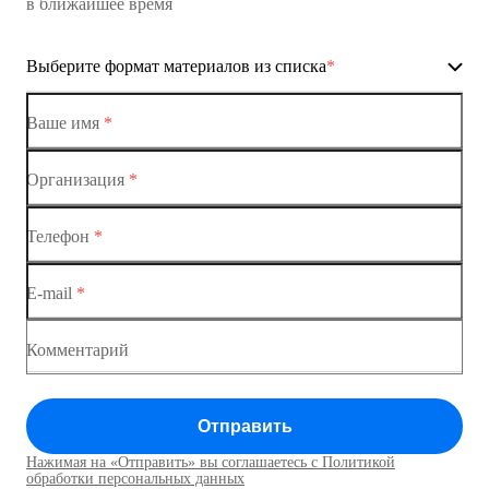
в ближайшее время
Ethernet-коммутаторы
Выберите формат материалов из списка
*
Коммутаторы доступа
Коммутатор доступа MES1428-01
Ваше имя
*
Коммутатор доступа MES1428-02
Организация
*
Ethernet-коммутаторы
Коммутатор доступа MES1428-03
Телефон
*
Коммутаторы доступа
Коммутатор доступа MES1428-04
E-mail
*
Коммутатор доступа MES1428
Коммутатор доступа MES1428
Комментарий
Коммутатор доступа MES1428
Отправить
Коммутатор доступа MES1428
Нажимая на «Отправить» вы соглашаетесь с Политикой
Коммутаторы доступа01
обработки персональных данных