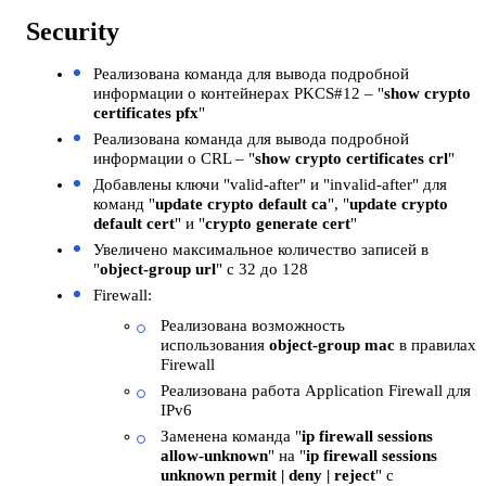
Security
Реализована команда для вывода подробной
информации о контейнерах PKCS#12 – "
show crypto
certificates pfx
"
Реализована команда для вывода подробной
информации о CRL – "
show crypto certificates crl
"
Добавлены ключи "valid-after" и "invalid-after" для
команд "
update crypto default ca
", "
update crypto
default cert
" и "
crypto generate cert
"
Увеличено максимальное количество записей в
"
object-group url
" с 32 до 128
Firewall:
Реализована возможность
использования
object-group mac
в правилах
Firewall
Реализована работа Application Firewall для
IPv6
Заменена команда "
ip firewall sessions
allow-unknown
" на "
ip firewall sessions
unknown permit | deny | reject
" с