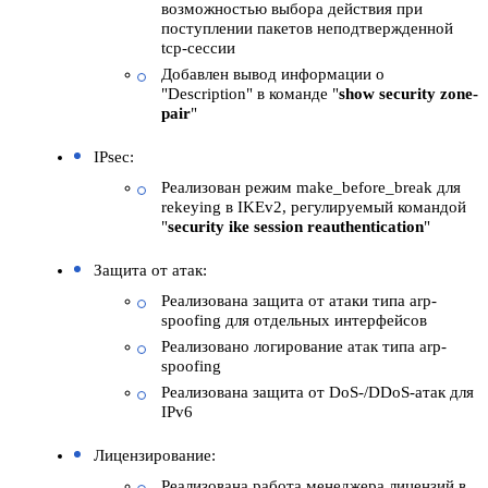
возможностью выбора действия при
поступлении пакетов неподтвержденной
tcp-сессии
Добавлен вывод информации о
"Description" в команде "
show security zone-
pair
"
IPsec:
Реализован режим make_before_break для
rekeying в IKEv2, регулируемый командой
"
security ike session reauthentication
"
Защита от атак:
Реализована защита от атаки типа arp-
spoofing для отдельных интерфейсов
Реализовано логирование атак типа arp-
spoofing
Реализована защита от DoS-/DDoS-атак для
IPv6
Лицензирование:
Реализована работа менеджера лицензий в