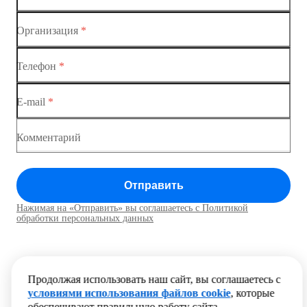
Коммутатор доступа MES1428-01
Коммутатор доступа MES1428-02
Организация
*
Коммутатор доступа MES1428-03
Телефон
*
Коммутатор доступа MES1428-04
E-mail
*
Комментарий
Отправить
Нажимая на «Отправить» вы соглашаетесь с Политикой
обработки персональных данных
Продолжая использовать наш сайт, вы соглашаетесь с
условиями использования файлов cookie
, которые
обеспечивают правильную работу сайта.