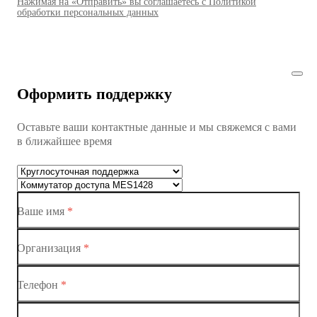
Нажимая на «Отправить» вы соглашаетесь с Политикой
Коммутаторы доступа01
обработки персональных данных
Коммутатор доступа MES1428
Коммутатор доступа MES1428
Оформить поддержку
Коммутатор доступа MES1428
Оставьте ваши контактные данные и мы свяжемся с вами
Коммутатор доступа MES1428
в ближайшее время
Ethernet-коммутаторы
Коммутаторы доступа
Ваше имя
*
Коммутатор доступа MES1428-01
Коммутатор доступа MES1428-02
Организация
*
Коммутатор доступа MES1428-03
Телефон
*
Коммутатор доступа MES1428-04