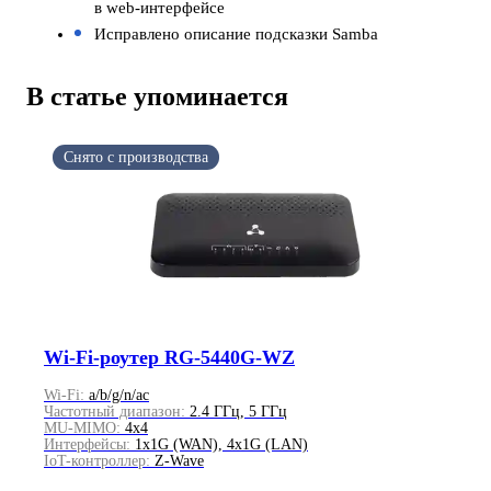
в web-интерфейсе
Исправлено описание подсказки Samba
В статье упоминается
Осуществляется поддержка
Wi-Fi-роутер RG-5440G-WZ
Wi-Fi:
a/b/g/n/ac
Частотный диапазон:
2.4 ГГц, 5 ГГц
MU-MIMO:
4х4
Интерфейсы:
1x1G (WAN), 4x1G (LAN)
IoT-контроллер:
Z-Wave