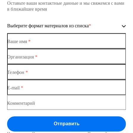
Оставьте ваши контактные данные и мы свяжемся с вами
Коммутатор доступа MES1428
в ближайшее время
Ethernet-коммутаторы
Выберите формат материалов из списка
*
Коммутаторы доступа
Коммутатор доступа MES1428-01
Ваше имя
*
Коммутатор доступа MES1428-02
Организация
*
Ethernet-коммутаторы
Коммутатор доступа MES1428-03
Телефон
*
Коммутаторы доступа
Коммутатор доступа MES1428-04
E-mail
*
Коммутатор доступа MES1428
Коммутатор доступа MES1428
Комментарий
Коммутатор доступа MES1428
Отправить
Коммутатор доступа MES1428