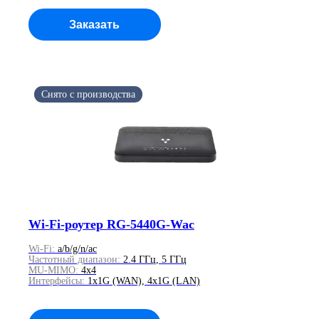
Заказать
Осуществляется поддержка
Wi-Fi-роутер RG-5440G-Wac
Wi-Fi:
a/b/g/n/ac
Частотный диапазон:
2.4 ГГц, 5 ГГц
MU-MIMO:
4x4
Интерфейсы:
1x1G (WAN), 4x1G (LAN)