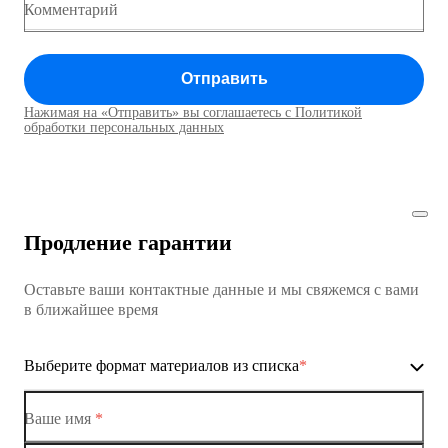
Коммутатор доступа MES1428
Комментарий
Коммутатор доступа MES1428
Отправить
Коммутатор доступа MES1428
Нажимая на «Отправить» вы соглашаетесь с Политикой
Коммутаторы доступа01
обработки персональных данных
Коммутатор доступа MES1428
Коммутатор доступа MES1428
Продление гарантии
Коммутатор доступа MES1428
Оставьте ваши контактные данные и мы свяжемся с вами
Коммутатор доступа MES1428
в ближайшее время
Ethernet-коммутаторы
Выберите формат материалов из списка
*
Коммутаторы доступа
Коммутатор доступа MES1428-01
Ваше имя
*