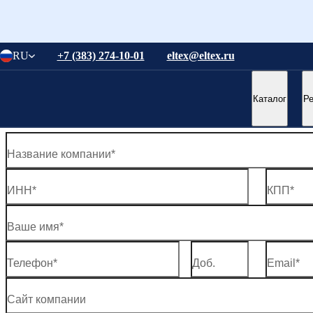
Понятно
RU
+7 (383) 274-10-01
eltex@eltex.ru
Понятно
Стать нашим партнером
Каталог
Р
Оставьте ваши контактные данные. Мы свяжемся с вами в бли