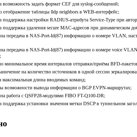
 возможность задать формат CEF для syslog-сообщений;
 отображение таблицы lldp neighbors в WEB-интерфейс;
а поддержка настройки RADIUS-атрибута Service-Type при автор
а поддержка удаления secure MAC-адресов при динамическом до
на передача в NAS-Port-Id(87) информации о номере VLAN, наст
на передача в NAS-Port-Id(87) информации о номере voice VLAN
;
о минимальное время интервалов отправки/приёма BFD-пакето
аничение на количество источников в одной сессии зеркалирова
а максимальная длина вводимых команд;
ы возможности вывода информации о BGP EVPN-маршрутах;
на работа с QSFP28-модулями FIBO FT-Q100-DR;
а поддержка установки значения метки DSCP в туннельном заг
но