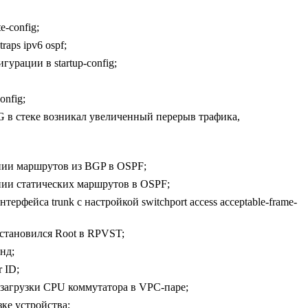
-config;
aps ipv6 ospf;
урации в startup-config;
nfig;
G в стеке возникал увеличенный перерыв трафика,
нии маршрутов из BGP в OSPF;
нии статических маршрутов в OSPF;
фейса trunk с настройкой switchport access acceptable-frame-
становился Root в RPVST;
нд;
 ID;
загрузки CPU коммутатора в VPC-паре;
ке устройства;