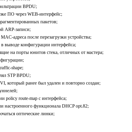
 фильтрации BPDU;
узке ПО через WEB-интерфейс;
фрагментированных пакетов;
ой ARP-записи;
 MAC-адреса после перезагрузки устройства;
e в выводе конфигурации интерфейса;
щие на порты юнитов стека, отличных от мастера;
нфигурации;
affic-shape;
влял STP BPDU;
I, который ранее был удален и повторно создан;
уннелей;
 policy route-map с интерфейса;
ии настроенного функционала DHCP opt.82;
ючаться оптические линки;