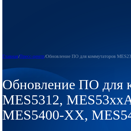
Главная
Пресс-центр
Обновление ПО для коммутаторов MES23
Обновление ПО для 
MES5312, MES53xxA,
MES5400-XX, MES541