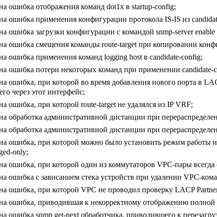
а ошибка отображения команд dot1x в startup-config;
а ошибка применения конфигурации протокола IS-IS из candidate
а ошибка загрузки конфигурации с командой snmp-server enable tr
а ошибка смещения команды route-target при копировании конфиг
а ошибка применения команд logging host в candidate-config;
а ошибка потери некоторых команд при применении candidate-co
а ошибка, при которой во время добавления нового порта в LA
го через этот интерфейс;
а ошибка, при которой route-target не удалялся из IP VRF;
на обработка административной дистанции при перераспределе
на обработка административной дистанции при перераспределе
а ошибка, при которой можно было установить режим работы интер
ged-only;
на ошибка, при которой один из коммутаторов VPC-пары всегда 
на ошибка с зависанием стека устройств при удалении VPC-кома
а ошибка, при которой VPC не проводил проверку LACP Partner
на ошибка, приводившая к некорректному отображению полной 
а ошибка snmp get-next обработчика, приводившего к перезагруз