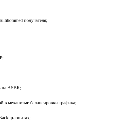
ultihommed получателя;
P;
3 на ASBR;
й в механизме балансировки трафика;
Backup-юнитах;