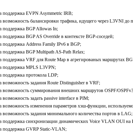
а поддержка EVPN Asymmetric IRB;
 возможность балансировки трафика, идущего через L3VNI до m
 поддержка BGP Allowas In;
 поддержка BGP AS Override в контексте BGP-соседей;
 поддержка Address Family IPv6 в BGP;
 поддержка BGP Multipath AS-Path Relax;
а поддержка VRF для Route Map в агрегированых маршрутах BG
а поддержка MPLS L3VPN;
а поддержка протокола LDP;
 возможность задания Route Distinguisher в VRF;
а возможность суммирования внешних маршрутов OSPF/OSPFv
 возможность задать passive interface в PIM;
а возможность изменения параметров хэш-функции, используемо
а возможность задания минимального количества портов в LAG;
а поддержка синхронизации динамических Voice VLAN OUI на 
а поддержка GVRP Static-VLAN;