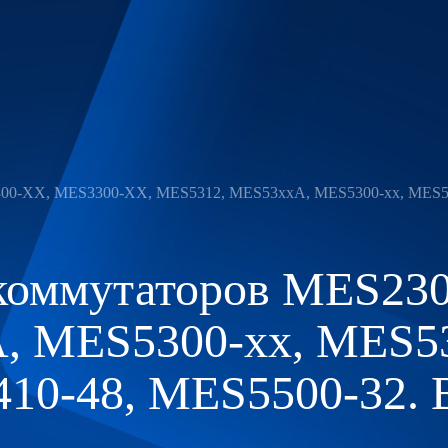
00-XX, MES3300-XX, MES5312, MES53xxA, MES5300-xx, MES530
коммутаторов MES23
 MES5300-xx, MES53
0-48, MES5500-32. Ве