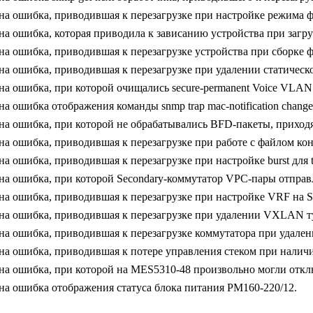
на ошибка, приводившая к перезагрузке при настройке режима
на ошибка, которая приводила к зависанию устройства при загр
на ошибка, приводившая к перезагрузке устройства при сборке 
на ошибка, приводившая к перезагрузке при удалении статическ
а ошибка, при которой очищались secure-permanent Voice VLAN
а ошибка отображения команды snmp trap mac-notification chang
а ошибка, при которой не обрабатывались BFD-пакеты, приходя
на ошибка, приводившая к перезагрузке при работе с файлом ко
а ошибка, приводившая к перезагрузке при настройке burst для tr
на ошибка, при которой Secondary-коммутатор VPC-пары отпра
а ошибка, приводившая к перезагрузке при настройке VRF на SV
на ошибка, приводившая к перезагрузке при удалении VXLAN т
а ошибка, приводившая к перезагрузке коммутатора при удалении
на ошибка, приводившая к потере управления стеком при налич
на ошибка, при которой на MES5310-48 произвольно могли откл
на ошибка отображения статуса блока питания PM160-220/12.