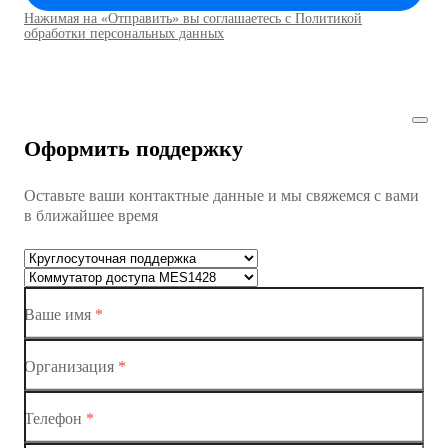
Нажимая на «Отправить» вы соглашаетесь с Политикой
Коммутаторы доступа01
обработки персональных данных
Коммутатор доступа MES1428
Коммутатор доступа MES1428
Оформить поддержку
Коммутатор доступа MES1428
Оставьте ваши контактные данные и мы свяжемся с вами
Коммутатор доступа MES1428
в ближайшее время
Ethernet-коммутаторы
Коммутаторы доступа
Ваше имя
*
Коммутатор доступа MES1428-01
Коммутатор доступа MES1428-02
Организация
*
Коммутатор доступа MES1428-03
Телефон
*