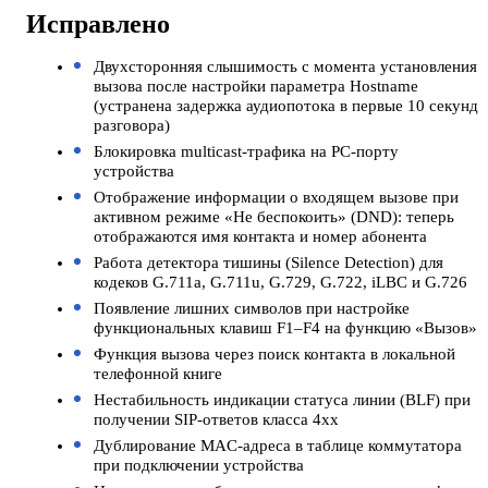
Исправлено
Двухсторонняя слышимость с момента установления
вызова после настройки параметра Hostname
(устранена задержка аудиопотока в первые 10 секунд
разговора)
Блокировка multicast-трафика на PC-порту
устройства
Отображение информации о входящем вызове при
активном режиме «Не беспокоить» (DND): теперь
отображаются имя контакта и номер абонента
Работа детектора тишины (Silence Detection) для
кодеков G.711a, G.711u, G.729, G.722, iLBC и G.726
Появление лишних символов при настройке
функциональных клавиш F1–F4 на функцию «Вызов»
Функция вызова через поиск контакта в локальной
телефонной книге
Нестабильность индикации статуса линии (BLF) при
получении SIP-ответов класса 4xx
Дублирование MAC-адреса в таблице коммутатора
при подключении устройства