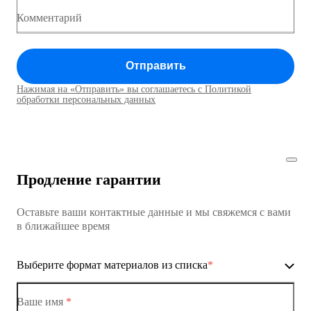
Коммутатор доступа MES1428
Комментарий
Коммутатор доступа MES1428
Отправить
Коммутатор доступа MES1428
Нажимая на «Отправить» вы соглашаетесь с Политикой
Коммутаторы доступа01
обработки персональных данных
Коммутатор доступа MES1428
Коммутатор доступа MES1428
Продление гарантии
Коммутатор доступа MES1428
Оставьте ваши контактные данные и мы свяжемся с вами
Коммутатор доступа MES1428
в ближайшее время
Ethernet-коммутаторы
Выберите формат материалов из списка
*
Коммутаторы доступа
Коммутатор доступа MES1428-01
Ваше имя
*