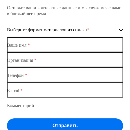
Оставьте ваши контактные данные и мы свяжемся с вами
Коммутатор доступа MES1428
в ближайшее время
Ethernet-коммутаторы
Выберите формат материалов из списка
*
Коммутаторы доступа
Коммутатор доступа MES1428-01
Ваше имя
*
Коммутатор доступа MES1428-02
Организация
*
Ethernet-коммутаторы
Коммутатор доступа MES1428-03
Телефон
*
Коммутаторы доступа
Коммутатор доступа MES1428-04
E-mail
*
Коммутатор доступа MES1428
Коммутатор доступа MES1428
Комментарий
Коммутатор доступа MES1428
Отправить
Коммутатор доступа MES1428