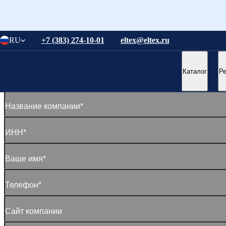
Понятно
RU
+7 (383) 274-10-01
eltex@eltex.ru
Понятно
Стать нашим партнером
Каталог
Р
Оставьте ваши контактные данные. Мы свяжемся с вами в ближайшее в