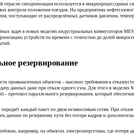
 отрасли синхронизация используется в микропроцессорных си
вах контроля положения поездов. На предприятиях нефтегазовог
тия, поступающие от распределённых датчиков давления, темпе
ных задач в новых моделях индустриальных коммутаторов MES 
ронизацию устройств по времени с точностью до долей микросе
ытий.
ное резервирование
ость промышленных объектов – высокие требования к отказоуст
ачу данных даже при отказе одного узла. Для этого в моделях
ol) – протокол параллельного резервирования, который обеспечи
передаёт каждый пакет по двум независимым сетям. При отказе 
ть данные по резервному пути без потери кадров и дополнитель
ебован, например, на объектах электроэнергетики, где потеря да