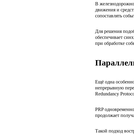
В железнодорожной
движения и средст
сопоставлять собы
Для решения подоб
обеспечивает синх
при обработке соб
Параллель
Ещё одна особенн
непрерывную перед
Redundancy Protoc
PRP одновременно 
продолжает получа
Такой подход востр