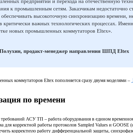
ленных предприятий и перехода на отечественную техно
ания к промышленным сетям. Заказчикам недостаточно с
 обеспечивать высокоточную синхронизацию времени, н
 в критически важных технологических процессах. Именн
отке новых промышленных коммутаторов Eltex».
Полухин, продакт-менеджер направления ШПД Eltex
нных коммутаторов Eltex пополняется сразу двумя моделями –
зация по времени
требований АСУ ТП – работа оборудования в едином временном
а для корректной работы протоколов Sampled Values и GOOSE (
ечить корректную работу дифференциальной защиты, синхрофаз