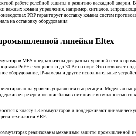
ектной работе релейной защиты и развитию каскадной аварии.
ки важных команд управления, например, сигналов, запрещающи
оизводствах PRP гарантирует доставку команд систем противо
гнала на остановку оборудования.
 промышленной линейки Eltex
мутаторов MES предназначены для разных уровней сети в пром
портами PoE+ с мощностью до 30 Вт на порт. Это позволяет по
ьное оборудование, IP-камеры и другие исполнительные устройст
иентирован на уровень управления и агрегации. Модель оснащ
держивает резервирование блоков питания с возможностью гор
носятся к классу L3-коммутаторов и поддерживают динамическу
трена технология VRF.
коммутаторах реализованы механизмы защиты промышленной инф