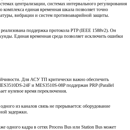
стемах централизации, системах интервального регулирования
о комплекса единая временная шкала позволяет точно
ратуры, вибрации и систем противоаварийной защиты.
реализована поддержка протокола PTP (IEEE 1588v2). Он
кунды. Единая временная среда позволяет исключить ошибки
ойчивости. Для АСУ ТП критически важно обеспечить
 MES3510DS-24F и MES3510S-08P поддержан PRP (Parallel
вает нулевое время переключения.
одного из каналов связь не прерывается: оборудование
ной задержки.
же одного кадра в сетях Process Bus или Station Bus может