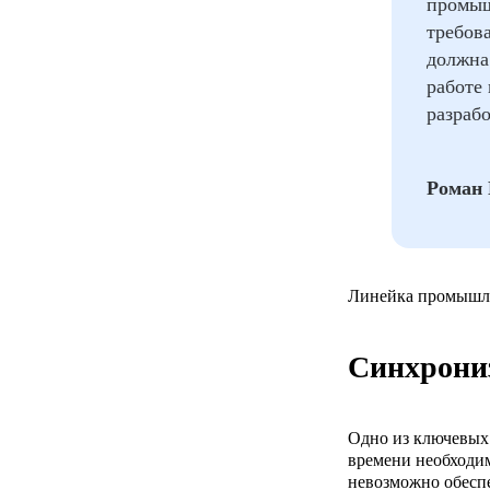
промыш
требов
должна
работе
разраб
Роман 
Линейка промышле
Синхрони
Одно из ключевых 
времени необходим
невозможно обесп