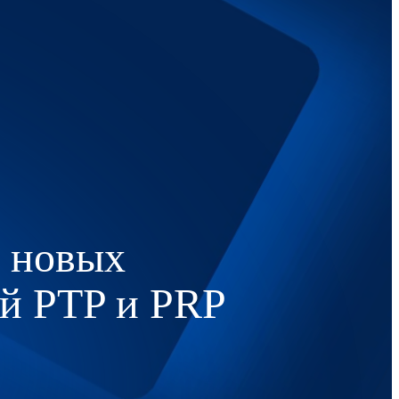
о новых
й PTP и PRP