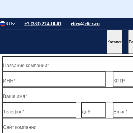
Понятно
RU
+7 (383) 274-10-01
eltex@eltex.ru
Понятно
Стать нашим партнером
Каталог
Р
Оставьте ваши контактные данные. Мы свяжемся с вами в бли