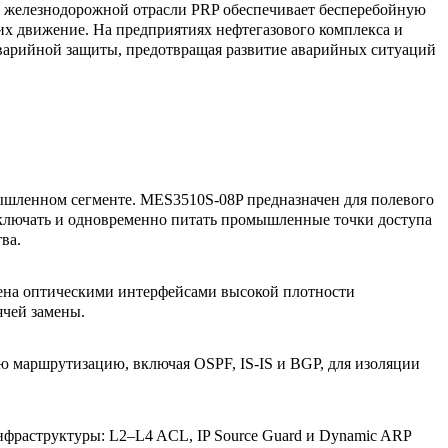
 В железнодорожной отрасли PRP обеспечивает бесперебойную
х движение. На предприятиях нефтегазового комплекса и
аварийной защиты, предотвращая развитие аварийных ситуаций
ышленном сегменте. MES3510S-08P предназначен для полевого
дключать и одновременно питать промышленные точки доступа
ва.
ена оптическими интерфейсами высокой плотности
ячей замены.
ю маршрутизацию, включая OSPF, IS-IS и BGP, для изоляции
раструктуры: L2–L4 ACL, IP Source Guard и Dynamic ARP