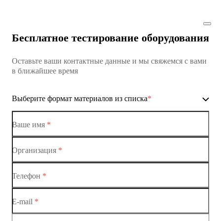
Коммутатор доступа MES1428
Коммутатор доступа MES1428
Бесплатное тестирование оборудования
Коммутатор доступа MES1428
Оставьте ваши контактные данные и мы свяжемся с вами
Коммутатор доступа MES1428
в ближайшее время
Ethernet-коммутаторы
Выберите формат материалов из списка
*
Коммутаторы доступа
Коммутатор доступа MES1428-01
Ваше имя
*
Коммутатор доступа MES1428-02
Организация
*
Ethernet-коммутаторы
Коммутатор доступа MES1428-03
Телефон
*
Коммутаторы доступа
Коммутатор доступа MES1428-04
E-mail
*
Коммутатор доступа MES1428