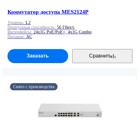
Коммутатор доступа MES2124P
Уровень:
L2
Пропускная способность:
56 Гбит/с
Интерфейсы:
24x1G PoE/PoE+, 4x1G Combo
Питание:
AC
Заказать
Сравнить
Поддержка не осуществляется