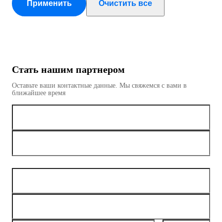
Применить
Очистить все
Производительность, Гбит/с
Производительность, mpps
Стать нашим партнером
Форм-фактор
Оставьте ваши контактные данные. Мы свяжемся с вами в
ближайшее время
Количество портов
Бюджет мощности PoE
Охлаждение
Вентиляция