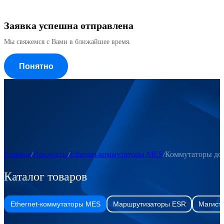
Заявка успешна отправлена
Мы свяжемся с Вами в ближайшее время.
Понятно
Главная
Продукты
Ethernet-коммутаторы MES
Коммутаторы до
Каталог товаров
Ethernet-коммутаторы MES
Маршрутизаторы ESR
Магист