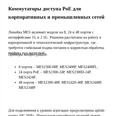
Коммутаторы доступа PoE для
корпоративных и промышленных сетей
Линейка MES включает модели на 8, 24 и 48 портов с
интерфейсами 1G и 2.5G. Решения рассчитаны на работу в
корпоративной и технологической инфраструктуре, где
требуется стабильная подача питания и корректная обработка
трафика под нагрузкой.
Примеры конфигураций:
8 портов – MES2300-08P, MES2408P, MES2408PL;
24 порта PoE – MES2300-24P, MES2300D-24P,
MES2424P;
48 портов – MES2300-48P, MES2420-48P, MES2448P,
MES2348P.
Для подключения к уровню агрегации предусмотрены uplink-
порты 10G SFP+. Пропускная способность моделей может