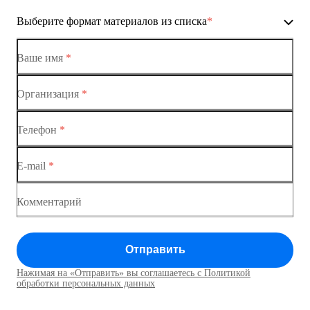
Ethernet-коммутаторы
Выберите формат материалов из списка
*
Коммутаторы доступа
Коммутатор доступа MES1428-01
Ваше имя
*
Коммутатор доступа MES1428-02
Организация
*
Ethernet-коммутаторы
Коммутатор доступа MES1428-03
Телефон
*
Коммутаторы доступа
Коммутатор доступа MES1428-04
E-mail
*
Коммутатор доступа MES1428
Коммутатор доступа MES1428
Комментарий
Коммутатор доступа MES1428
Отправить
Коммутатор доступа MES1428
Нажимая на «Отправить» вы соглашаетесь с Политикой
Коммутаторы доступа01
обработки персональных данных