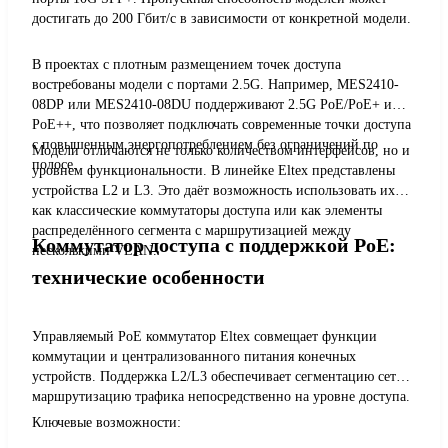
достигать до 200 Гбит/с в зависимости от конкретной модели.
В проектах с плотным размещением точек доступа
востребованы модели с портами 2.5G. Например, MES2410-
08DP или MES2410-08DU поддерживают 2.5G PoE/PoE+ и
PoE++, что позволяет подключать современные точки доступа
с повышенным энергопотреблением без ограничений по
Модели отличаются не только количеством интерфейсов, но и
полосе.
уровнем функциональности. В линейке Eltex представлены
устройства L2 и L3. Это даёт возможность использовать их
как классические коммутаторы доступа или как элементы
распределённого сегмента с маршрутизацией между
Коммутатор доступа с поддержкой PoE:
несколькими VLAN.
технические особенности
Управляемый PoE коммутатор Eltex совмещает функции
коммутации и централизованного питания конечных
устройств. Поддержка L2/L3 обеспечивает сегментацию сети и
маршрутизацию трафика непосредственно на уровне доступа.
Ключевые возможности: