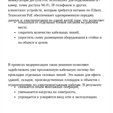
Коммутаторы доступа PoE используют для подключения IP-
камер, точек доступа Wi-Fi, IP-телефонов и других
клиентских устройств, которым требуется питание по Ethernet.
Технология PoE обеспечивает одновременную передачу
данных и электропитания по одной витой паре, что позволяет:
отказаться от отдельных блоков питания на рабочем
месте;
сократить количество кабельных линий;
упростить схему размещения оборудования в стойке и
на объекте в целом.
В проектах модернизации такие решения позволяют
задействовать уже проложенную кабельную систему без
прокладки отдельных силовых линий. Это важно для офисных
зданий, складов, производственных площадок и объектов с
ограничениями по электромонтажным работам. В результате:
снижается объём монтажных операций;
уменьшается нагрузка на электросеть;
упрощается и ускоряется ввод сети в эксплуатацию.