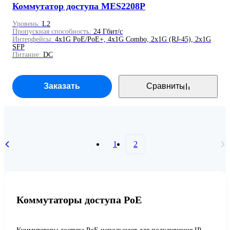
Коммутатор доступа MES2208P
Уровень:
L2
Пропускная способность:
24 Гбит/с
Интерфейсы:
4x1G PoE/PoE+, 4x1G Combo, 2x1G (RJ-45), 2x1G
SFP
Питание:
DC
Заказать
Сравнить
1
2
Коммутаторы доступа PoE