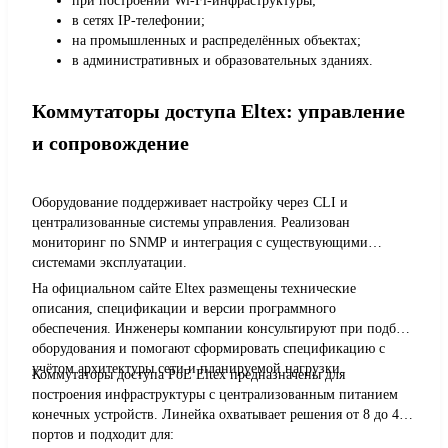
при построении Wi-Fi-инфраструктуры;
в сетях IP-телефонии;
на промышленных и распределённых объектах;
в административных и образовательных зданиях.
Коммутаторы доступа Eltex: управление
и сопровождение
Оборудование поддерживает настройку через CLI и
централизованные системы управления. Реализован
мониторинг по SNMP и интеграция с существующими
системами эксплуатации.
На официальном сайте Eltex размещены технические
описания, спецификации и версии программного
обеспечения. Инженеры компании консультируют при подборе
оборудования и помогают сформировать спецификацию с
учётом архитектуры сети и планируемой нагрузки.
Коммутаторы доступа PoE Eltex предназначены для
построения инфраструктуры с централизованным питанием
конечных устройств. Линейка охватывает решения от 8 до 48
портов и подходит для: