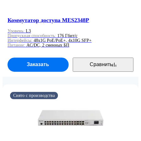
Коммутатор доступа MES2348P
Уровень:
L3
Пропускная способность:
176 Гбит/с
Интерфейсы:
48x1G PoE/PoE+, 4x10G SFP+
Питание:
AC/DC, 2 сменных БП
Заказать
Сравнить
Осуществляется поддержка