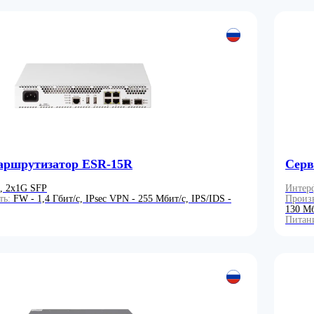
аршрутизатор ESR-15R
Серв
, 2x1G SFP
Интер
ть:
FW - 1,4 Гбит/с, IPsec VPN - 255 Мбит/с, IPS/IDS -
Произ
130 Мб
Питан