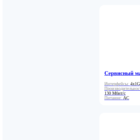
Сервисный м
Интерфейсы:
4x1G
Производительнос
130 Мбит/с
Питание:
AC