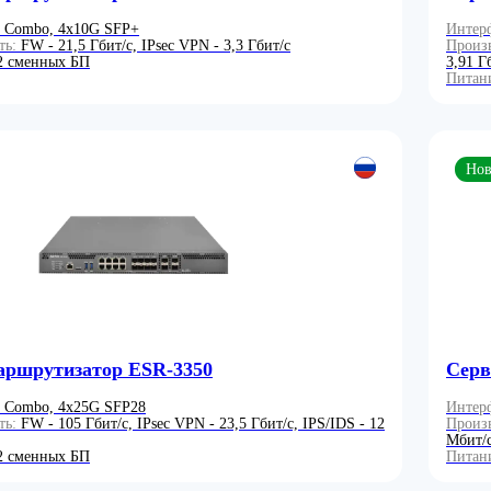
 Combo, 4x10G SFP+
Интер
ть:
FW - 21,5 Гбит/с, IPsec VPN - 3,3 Гбит/с
Произ
2 сменных БП
3,91 Г
Питан
Нов
аршрутизатор ESR-3350
Серв
 Combo, 4x25G SFP28
Интер
ть:
FW - 105 Гбит/с, IPsec VPN - 23,5 Гбит/с, IPS/IDS - 12
Произ
Мбит/
2 сменных БП
Питан