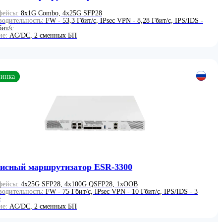
фейсы:
8x1G Combo, 4x25G SFP28
водительность:
FW - 53,3 Гбит/с, IPsec VPN - 8,28 Гбит/с, IPS/IDS -
бит/с
ие:
AC/DC, 2 сменных БП
инка
исный маршрутизатор ESR-3300
фейсы:
4x25G SFP28, 4x100G QSFP28, 1xOOB
водительность:
FW - 75 Гбит/с, IPsec VPN - 10 Гбит/с, IPS/IDS - 3
с
ие:
AC/DC, 2 сменных БП