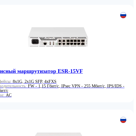
исный маршрутизатор ESR-15VF
фейсы:
8x1G, 2x1G SFP, 4xFXS
водительность:
FW - 1,15 Гбит/c, IPsec VPN - 255 Мбит/c, IPS/IDS -
ит/c
ие:
AC