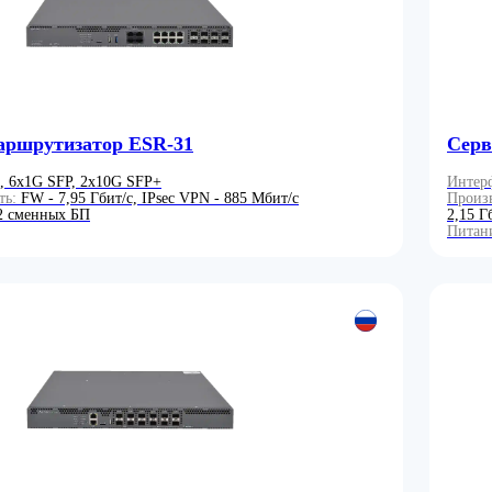
аршрутизатор ESR-31
Серв
, 6x1G SFP, 2x10G SFP+
Интер
ть:
FW - 7,95 Гбит/c, IPsec VPN - 885 Мбит/c
Произ
2 сменных БП
2,15 Г
Питан