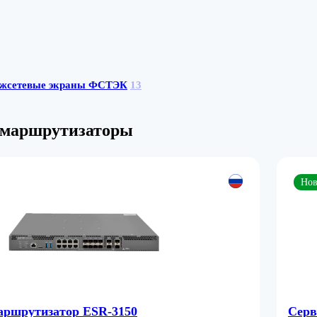
жсетевые экраны ФСТЭК
13
 маршрутизаторы
Нов
аршрутизатор ESR-3150
Серв