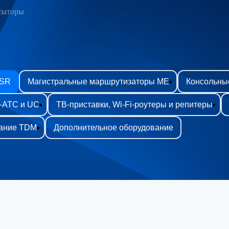
заторы
ESR
Магистральные маршрутизаторы ME
Консольны
P-АТС и UC
ТВ-приставки, Wi-Fi-роутеры и репитеры
ание TDM
Дополнительное оборудование