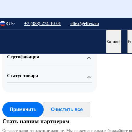
Понятно
RU
+7 (383) 274-10-01
eltex@eltex.ru
Понятно
Все фильтры
Каталог
Р
Сертификация
Статус товара
Применить
Очистить все
Стать нашим партнером
Оставьте ваши контактные данные. Мы свяжемся с вами в ближайшее в