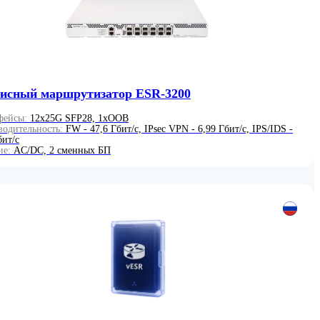
исный маршрутизатор ESR-3200
фейсы:
12x25G SFP28, 1xOOB
водительность:
FW - 47,6 Гбит/с, IPsec VPN - 6,99 Гбит/с, IPS/IDS -
бит/с
ие:
AC/DC, 2 сменных БП