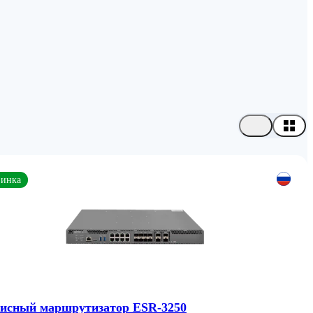
инка
исный маршрутизатор ESR-3250