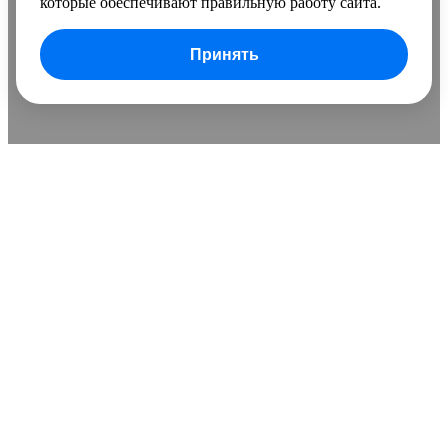
которые обеспечивают правильную работу сайта.
Принять
В сравнении добавлено
0 товаров
Очистить список
Сравнить
Развернуть
Понятно