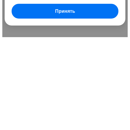
Принять
В сравнении добавлено
0 товаров
Очистить список
Сравнить
Развернуть
Понятно